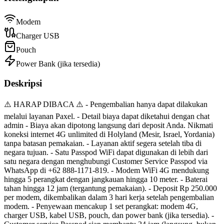
Modem
Charger USB
Pouch
Power Bank (jika tersedia)
Deskripsi
⚠️ HARAP DIBACA ⚠️ - Pengembalian hanya dapat dilakukan
melalui layanan Paxel. - Detail biaya dapat diketahui dengan chat
admin - Biaya akan dipotong langsung dari deposit Anda. Nikmati
koneksi internet 4G unlimited di Holyland (Mesir, Israel, Yordania)
tanpa batasan pemakaian. - Layanan aktif segera setelah tiba di
negara tujuan. - Satu Passpod WiFi dapat digunakan di lebih dari
satu negara dengan menghubungi Customer Service Passpod via
WhatsApp di +62 888-1171-819. - Modem WiFi 4G mendukung
hingga 5 perangkat dengan jangkauan hingga 10 meter. - Baterai
tahan hingga 12 jam (tergantung pemakaian). - Deposit Rp 250.000
per modem, dikembalikan dalam 3 hari kerja setelah pengembalian
modem. - Penyewaan mencakup 1 set perangkat: modem 4G,
charger USB, kabel USB, pouch, dan power bank (jika tersedia). -