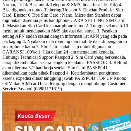
Nomor, Tidak Bisa untuk Telepon & SMS, tidak bisa Tik Tok) 4.
Bisa digunakan untuk Tethering/Hotspot 5. Rincian Produk : Sim
Card, Ejector 6.Tipe Sim Card : Nano, Micro dan Standart dapat
digunakan disemua jenis handphone CARA SETTING SIM Card:
1. Masukkan Sim Card ke smartphone kamu 2. Tunggu selama 5-10
menit untuk mendapatkan SMS aktivasi dan sinyal 3. Pastikan
setting APN sudah sesuai dengan informasi list APN yang ada pada
packaging 4. Nyalakan data roaming dan mobile data di pengaturan
smartphone kamu 5. Sim Card sudah siap untuk digunakan
GARANSI 100%: 1. Jika dalam 24 jam mengalami kendala,
Hubungi Technical Support Passpod 2. Sim Card yang berkendala,
harap dikembalikan secara lengkap ke alamat PASSPOD 3. Refund
akan diterima 5-7 hari kerja setelah Sim Card PASSPOD
dikembalikan pada pihak Passpod 4. Keterlambatan pengiriman
karena expedisi diluar tanggung jawab PASSPOD TOP UP Kuota:
eSIM dan SIM card bisa di top-up dengan menghubungi Customer
Service Passpod (08881171819)