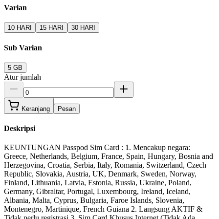
Varian
10 HARI
15 HARI
30 HARI
Sub Varian
5 GB
Atur jumlah
Keranjang
Pesan
Deskripsi
KEUNTUNGAN Passpod Sim Card : 1. Mencakup negara:
Greece, Netherlands, Belgium, France, Spain, Hungary, Bosnia and
Herzegovina, Croatia, Serbia, Italy, Romania, Switzerland, Czech
Republic, Slovakia, Austria, UK, Denmark, Sweden, Norway,
Finland, Lithuania, Latvia, Estonia, Russia, Ukraine, Poland,
Germany, Gibraltar, Portugal, Luxembourg, Ireland, Iceland,
Albania, Malta, Cyprus, Bulgaria, Faroe Islands, Slovenia,
Montenegro, Martinique, French Guiana 2. Langsung AKTIF &
Tidak perlu registrasi 3. Sim Card Khusus Internet (Tidak Ada