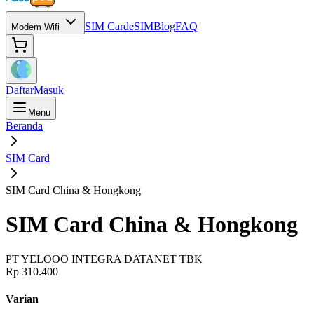
SIM Card
eSIM
Blog
FAQ
Modem Wifi
Daftar
Masuk
Menu
Beranda
SIM Card
SIM Card China & Hongkong
SIM Card China & Hongkong
PT YELOOO INTEGRA DATANET TBK
Rp 310.400
Varian