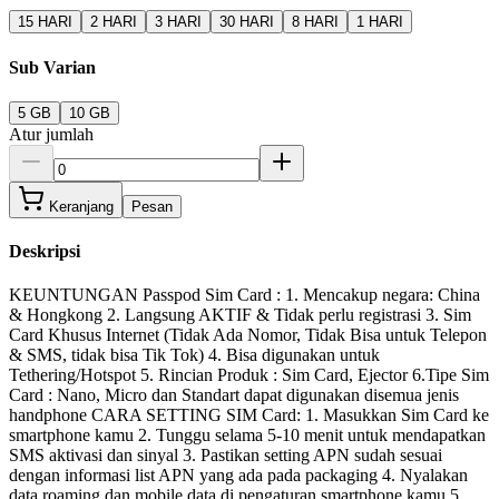
15 HARI
2 HARI
3 HARI
30 HARI
8 HARI
1 HARI
Sub Varian
5 GB
10 GB
Atur jumlah
Keranjang
Pesan
Deskripsi
KEUNTUNGAN Passpod Sim Card : 1. Mencakup negara: China
& Hongkong 2. Langsung AKTIF & Tidak perlu registrasi 3. Sim
Card Khusus Internet (Tidak Ada Nomor, Tidak Bisa untuk Telepon
& SMS, tidak bisa Tik Tok) 4. Bisa digunakan untuk
Tethering/Hotspot 5. Rincian Produk : Sim Card, Ejector 6.Tipe Sim
Card : Nano, Micro dan Standart dapat digunakan disemua jenis
handphone CARA SETTING SIM Card: 1. Masukkan Sim Card ke
smartphone kamu 2. Tunggu selama 5-10 menit untuk mendapatkan
SMS aktivasi dan sinyal 3. Pastikan setting APN sudah sesuai
dengan informasi list APN yang ada pada packaging 4. Nyalakan
data roaming dan mobile data di pengaturan smartphone kamu 5.