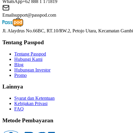
WhatsApp
+62 888 1 171819
Email
support@passpod.com
Jl. Alaydrus No.66BC, RT.10/RW.2, Petojo Utara, Kecamatan Gambir
Tentang Passpod
Tentang Passpod
Hubungi Kami
Blog
Hubungan Investor
Promo
Lainnya
Syarat dan Ketentuan
Kebijakan Privasi
FAQ
Metode Pembayaran