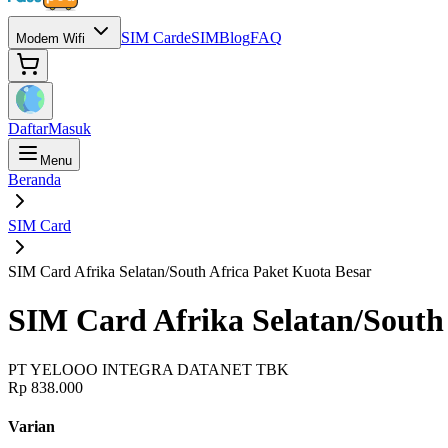
SIM Card
eSIM
Blog
FAQ
Modem Wifi
Daftar
Masuk
Menu
Beranda
SIM Card
SIM Card Afrika Selatan/South Africa Paket Kuota Besar
SIM Card Afrika Selatan/South
PT YELOOO INTEGRA DATANET TBK
Rp 838.000
Varian