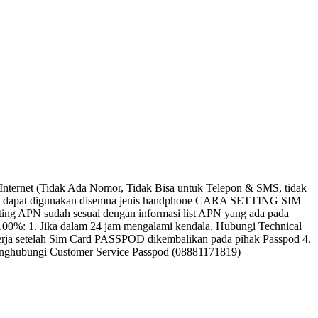
ternet (Tidak Ada Nomor, Tidak Bisa untuk Telepon & SMS, tidak
andart dapat digunakan disemua jenis handphone CARA SETTING SIM
ting APN sudah sesuai dengan informasi list APN yang ada pada
00%: 1. Jika dalam 24 jam mengalami kendala, Hubungi Technical
kerja setelah Sim Card PASSPOD dikembalikan pada pihak Passpod 4.
enghubungi Customer Service Passpod (08881171819)