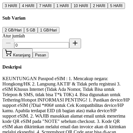
3 HARI
4 HARI
7 HARI
1 HARI
10 HARI
2 HARI
5 HARI
Sub Varian
2 GB/Hari
5 GB
1 GB/Hari
Atur jumlah
Keranjang
Pesan
Deskripsi
KEUNTUNGAN Passpod eSIM : 1. Mencakup negara:
Hongkong/HK 2. Langsung AKTIF & Tidak perlu registrasi 3.
eSIM Khusus Internet (Tidak Ada Nomor, Tidak Bisa untuk
Telepon & SMS, tidak bisa T*k T0K) 4. Bisa digunakan untuk
Tethering/Hotspot INFORMASI PENTING! 1. Pastikan device/HP
support eSIM (?Dial *#06# untuk Cek Kompatibilitas device/HP
kamu. Apabila terdapat EID (di bagian atas) maka device/HP
support eSIM. 2. WAJIB masukkan alamat email untuk menerima
kode QR eSIM pada "NOTE" sebelum checkout. 3. Kode QR
eSIM akan dikirimkan melalui email dan invoice akan di kirimkan
melalui ekspedisi. 4. Screenshoot QR Code agar bisa di-scan