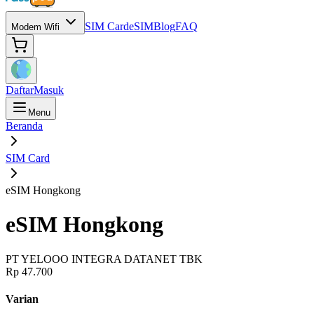
SIM Card
eSIM
Blog
FAQ
Modem Wifi
Daftar
Masuk
Menu
Beranda
SIM Card
eSIM Hongkong
eSIM Hongkong
PT YELOOO INTEGRA DATANET TBK
Rp 47.700
Varian