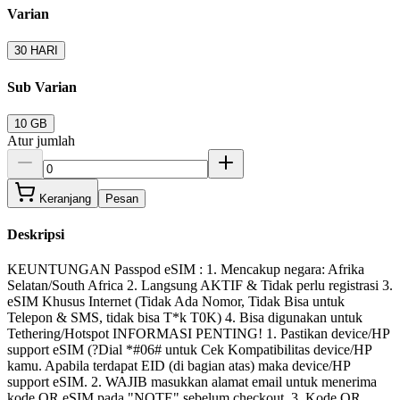
Varian
30 HARI
Sub Varian
10 GB
Atur jumlah
Keranjang
Pesan
Deskripsi
KEUNTUNGAN Passpod eSIM : 1. Mencakup negara: Afrika
Selatan/South Africa 2. Langsung AKTIF & Tidak perlu registrasi 3.
eSIM Khusus Internet (Tidak Ada Nomor, Tidak Bisa untuk
Telepon & SMS, tidak bisa T*k T0K) 4. Bisa digunakan untuk
Tethering/Hotspot INFORMASI PENTING! 1. Pastikan device/HP
support eSIM (?Dial *#06# untuk Cek Kompatibilitas device/HP
kamu. Apabila terdapat EID (di bagian atas) maka device/HP
support eSIM. 2. WAJIB masukkan alamat email untuk menerima
kode QR eSIM pada "NOTE" sebelum checkout. 3. Kode QR