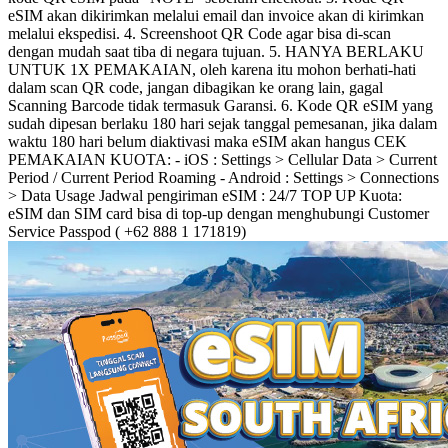
eSIM akan dikirimkan melalui email dan invoice akan di kirimkan
melalui ekspedisi. 4. Screenshoot QR Code agar bisa di-scan
dengan mudah saat tiba di negara tujuan. 5. HANYA BERLAKU
UNTUK 1X PEMAKAIAN, oleh karena itu mohon berhati-hati
dalam scan QR code, jangan dibagikan ke orang lain, gagal
Scanning Barcode tidak termasuk Garansi. 6. Kode QR eSIM yang
sudah dipesan berlaku 180 hari sejak tanggal pemesanan, jika dalam
waktu 180 hari belum diaktivasi maka eSIM akan hangus CEK
PEMAKAIAN KUOTA: - iOS : Settings > Cellular Data > Current
Period / Current Period Roaming - Android : Settings > Connections
> Data Usage Jadwal pengiriman eSIM : 24/7 TOP UP Kuota:
eSIM dan SIM card bisa di top-up dengan menghubungi Customer
Service Passpod ( +62 888 1 171819)